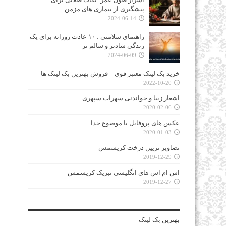
پیشگیری از بیماری‌ های مزمن
2024-06-14
راهنمای سلامتی : ۱۰ عادت روزانه برای یک
زندگی شادتر و سالم‌ تر
2024-06-09
خرید بک لینک معتبر قوی – فروش بهترین بک لینک ها
2022-10-20
اشعار زیبا و خواندنی سهراب سپهری
2020-02-06
عکس های پروفایل با موضوع خدا
2020-01-03
تصاویر تزیین درخت کریسمس
2019-12-29
اس ام اس های انگلیسی تبریک کریسمس
2019-12-27
بهترین
بک لینک