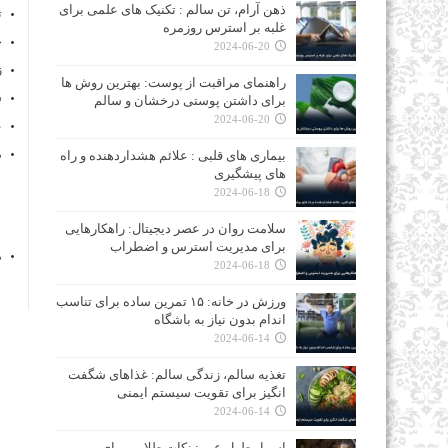
ذهن آرام، تن سالم : تکنیک‌ های علمی برای
ت
غلبه بر استرس روزمره
خ
2024-06-20
ز
راهنمای مراقبت از پوست: بهترین روش‌ ها
س
برای داشتن پوستی درخشان و سالم
2024-06-20
ع
م
بیماری‌ های قلبی : علائم هشداردهنده و راه‌
های پیشگیری
2024-06-18
سلامت روان در عصر دیجیتال: راهکارهایی
برای مدیریت استرس و اضطراب
م
2024-06-18
ورزش در خانه: ۱۵ تمرین ساده برای تناسب
اندام بدون نیاز به باشگاه
2024-06-14
تغذیه سالم، زندگی سالم: غذاهای شگفت‌
انگیز برای تقویت سیستم ایمنی
2024-06-14
اسرار طول عمر: نکات طلایی برای