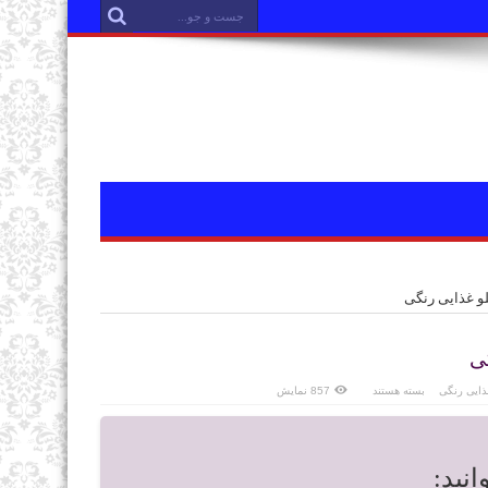
لو غذایی رنگی
ی
ذایی رنگی
بسته هستند
857 نمایش
نید: