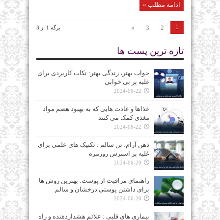
ادامه مطلب »
1
»
3
2
برگه 1 از 3
تازه ترین پست ها
خواب بهتر، زندگی بهتر: نکات کاربردی برای
غلبه بر بی‌ خوابی
2024-06-22
غذاها و عادت‌ هایی که به بهبود هضم مواد
مغذی کمک می‌ کنند
2024-06-22
ذهن آرام، تن سالم : تکنیک‌ های علمی برای
غلبه بر استرس روزمره
2024-06-20
راهنمای مراقبت از پوست: بهترین روش‌ ها
برای داشتن پوستی درخشان و سالم
2024-06-20
بیماری‌ های قلبی : علائم هشداردهنده و راه‌