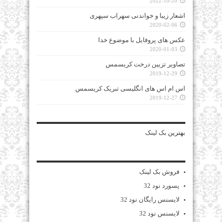
2022-10-20
اشعار زیبا و خواندنی سهراب سپهری
2020-02-06
عکس های پروفایل با موضوع خدا
2020-01-03
تصاویر تزیین درخت کریسمس
2019-12-29
اس ام اس های انگلیسی تبریک کریسمس
2019-12-27
بهترین
بک لینک
فروش بک لینک
پسورد نود 32
لایسنس رایگان نود 32
لایسنس نود 32