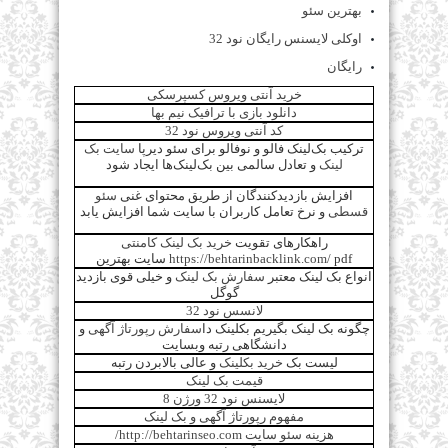
بهترین سئو
اوکلی لایسنس رایگان نود 32
رایگان
خرید آنتی ویروس کسپرسکی
دانلود بازی با ترافیک نیم بها
کد آنتی ویروس نود 32
ترکیب بک‌لینک فالو و نوفالو برای سئو دیرپا
سایت بک
لینک
و تعادل سالمی بین بک‌لینک‌ها ایجاد شود
افزایش بازدیدکنندگان از طریق محتوای غنی
سئو
قسطی
و نرخ تعامل کاربران با سایت شما افزایش یابد
راهکارهای تقویت
خرید بک لینک کامنتی
pdf سایت بهترین
https://behtarinbacklink.com/
انواع بک لینک معتبر
سفارش بک لینک
و خیلی قوی بازدید
گوگل
لانسس نود 32
چگونه بک لینک بگیریم بکلینک دا
سفارش رپورتاژ آگهی
و
دانشگاهی رتبه وبسایت
لیست بک
خرید بکلینک
و عالی بالابردن رتبه
قیمت بک لینک
لایسنس نود 32 ورژن 8
مفهوم رپورتاژ آگهی و بک لینک
هزینه سئو سایت http://behtarinseo.com/