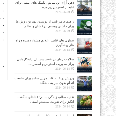
ذهن آرام، تن سالم : تکنیک‌ های علمی برای
ت
غلبه بر استرس روزمره
خ
2024-06-20
ز
راهنمای مراقبت از پوست: بهترین روش‌ ها
س
برای داشتن پوستی درخشان و سالم
2024-06-20
ع
م
بیماری‌ های قلبی : علائم هشداردهنده و راه‌
های پیشگیری
2024-06-18
سلامت روان در عصر دیجیتال: راهکارهایی
برای مدیریت استرس و اضطراب
م
2024-06-18
ورزش در خانه: ۱۵ تمرین ساده برای تناسب
اندام بدون نیاز به باشگاه
2024-06-14
تغذیه سالم، زندگی سالم: غذاهای شگفت‌
انگیز برای تقویت سیستم ایمنی
2024-06-14
اسرار طول عمر: نکات طلایی برای