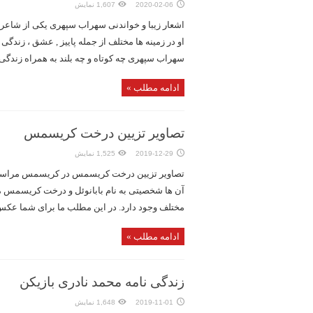
2020-02-06
1,607 نمایش
اشعار زیبا و خواندنی سهراب سپهری یکی از شاعر
او در زمینه ها مختلف از جمله پاییز , عشق ، زندگی
سهراب سپهری چه کوتاه و چه بلند به همراه زندگی 
ادامه مطلب »
تصاویر تزیین درخت کریسمس
2019-12-29
1,525 نمایش
تصاویر تزیین درخت کریسمس در کریسمس مراسم ه
آن ها شخصیتی به نام بابانوئل و درخت کریسمس می ب
مختلف وجود دارد. در این مطلب ما برای شما عکس 
ادامه مطلب »
زندگی نامه محمد نادری بازیکن
2019-11-01
1,648 نمایش