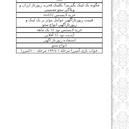
چگونه بک لینک بگیریم؟ بکلینک ق
خرید رپورتاژ ارزان
و
وبلاگی سئو تضمینی
خرید لایسنس nod32
قیمت رپورتاژآگهی
عوامل مؤثر بر بک لینک
و
رپورتاژآگهی انواع سئو
خرید لایسنس نود 32 یک ماهه
آپدیت نود 32 آفلاین
استفاده رپورتاژ اگهی
انواع سئو
جواب بازی آمیرزا مرحله ۱ تا ۱۹۹ مرحله ۱۰۰امیرزا