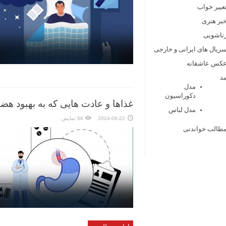
عبیر خواب
بر هنری
ناشویی
ریال های ایرانی و خارجی
کس عاشقانه
د
مدل
دکوراسیون
غذاها و عادت‌ هایی که به بهبود ه
مدل لباس
2024-06-22
66 نمایش
طالب خواندنی