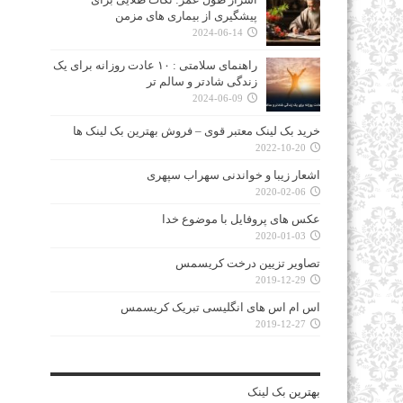
پیشگیری از بیماری‌ های مزمن
2024-06-14
راهنمای سلامتی : ۱۰ عادت روزانه برای یک
زندگی شادتر و سالم‌ تر
2024-06-09
خرید بک لینک معتبر قوی – فروش بهترین بک لینک ها
2022-10-20
اشعار زیبا و خواندنی سهراب سپهری
2020-02-06
عکس های پروفایل با موضوع خدا
2020-01-03
تصاویر تزیین درخت کریسمس
2019-12-29
اس ام اس های انگلیسی تبریک کریسمس
2019-12-27
بهترین
بک لینک