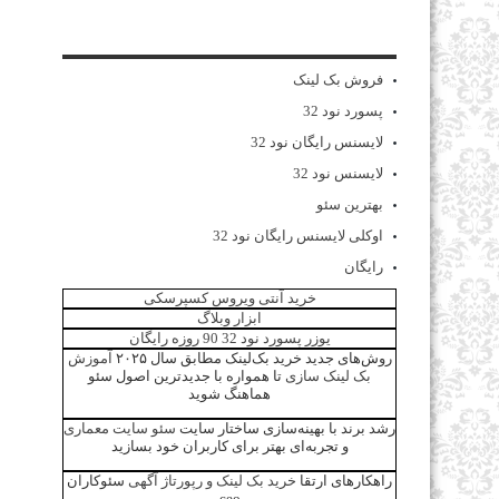
فروش بک لینک
پسورد نود 32
لایسنس رایگان نود 32
لایسنس نود 32
بهترین سئو
اوکلی لایسنس رایگان نود 32
رایگان
خرید آنتی ویروس کسپرسکی
ابزار وبلاگ
یوزر پسورد نود 32 90 روزه رایگان
روش‌های جدید خرید بک‌لینک مطابق سال ۲۰۲۵
آموزش
بک لینک سازی
تا همواره با جدیدترین اصول سئو
هماهنگ شوید
رشد برند با بهینه‌سازی ساختار سایت
سئو سایت معماری
و تجربه‌ای بهتر برای کاربران خود بسازید
راهکارهای ارتقا
خرید بک لینک و رپورتاژ آگهی
سئوکاران
ceo