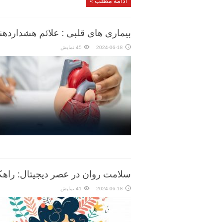
ادامه مطلب »
بیماری‌ های قلبی : علائم هشداردهن
2024-06-18
45 نمایش
سلامت روان در عصر دیجیتال: راه
2024-06-18
41 نمایش