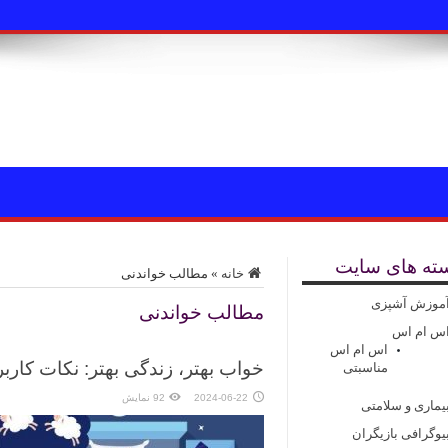
ته های سایت
خانه
»
مطالب خواندنی
موزش آشپزی
مطالب خواندنی
س ام اس
اس ام اس
خواب بهتر، زندگی بهتر: نکات کاربر
مناسبتی
2024-06-22
92 نمایش
یماری و سلامتی
یوگرافی بازیگران