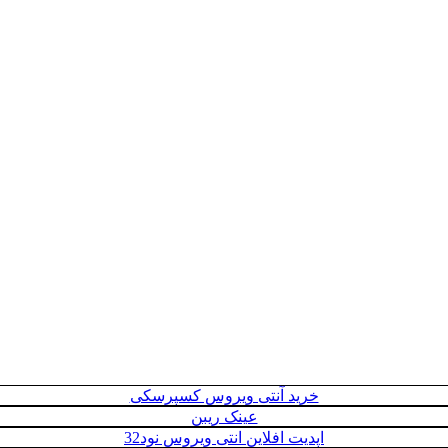
خرید آنتی ویروس کسپرسکی
عینک ریبن
اپدیت افلاین انتی ویروس نود32