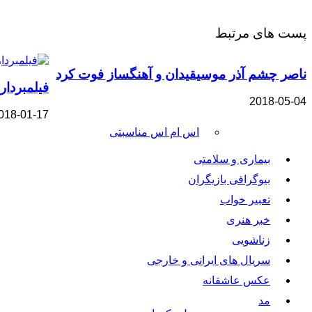
پست های مرتبط
ناصر چشم آذر موسیقیدان و آهنگساز فوت کرد
فیلمبردار
2018-05-04
018-01-17
اس ام اس مناسبتی
بیماری و سلامتی
بیوگرافی بازیگران
تعبیر خواب
خبر هنری
زناشویی
سریال های ایرانی و خارجی
عکس عاشقانه
مد