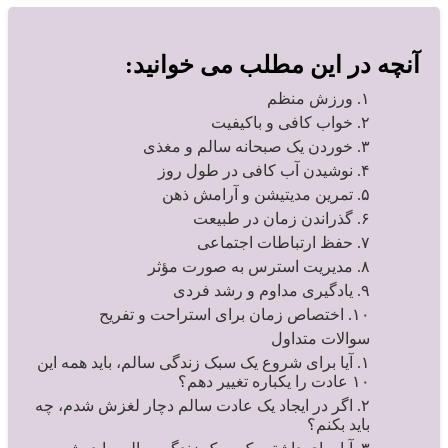
آنچه در این مطلب می خوانید:
۱. ورزش منظم
۲. خواب کافی و باکیفیت
۳. خوردن یک صبحانه سالم و مغذی
۴. نوشیدن آب کافی در طول روز
۵. تمرین مدیتیشن و آرامش ذهن
۶. گذراندن زمان در طبیعت
۷. حفظ ارتباطات اجتماعی
۸. مدیریت استرس به صورت مؤثر
۹. یادگیری مداوم و رشد فردی
۱۰. اختصاص زمان برای استراحت و تفریح
سوالات متداول
۱. آیا برای شروع یک سبک زندگی سالم، باید همه این
۱۰ عادت را یکباره تغییر دهم؟
۲. اگر در ایجاد یک عادت سالم دچار لغزش شدم، چه
باید بکنم؟