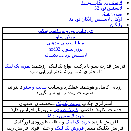
لایسنس رایگان نود 32
لایسنس نود 32
بهترین سئو
اوکلی لایسنس رایگان نود 32
رایگان
خرید آنتی ویروس کسپرسکی
میلان سئو
مطالب دینی مذهبی
یوزر پسورد nod32
لایسنس نود 32 یکساله
افزایش قدرت سئو با ترکیب انواع بک‌لینک ارزشمند
نمونه بک لینک
تا محتوای شما ارزشمندتر ارزیابی شود
ارزیابی کامل و هوشمند عملکرد وبسایت
سایت و سئو
تا بتوانید
تصمیمات آینده را بهینه‌تر بگیرید
استراتژی چکاپ
قیمت بکلینک
متخصصان اصفهان
خدمات بکلینک داعمی
بکلینک طبیعی
و رپورتاژ افزایش کلیک
خرید لایسنس نود 32
افزایش بازدید
خرید بک لینک
و backlink ورودی اورگانیک
افزایش بکلینک معتبر
فروش بک لینک
و خیلی قوی افزایش رتبه