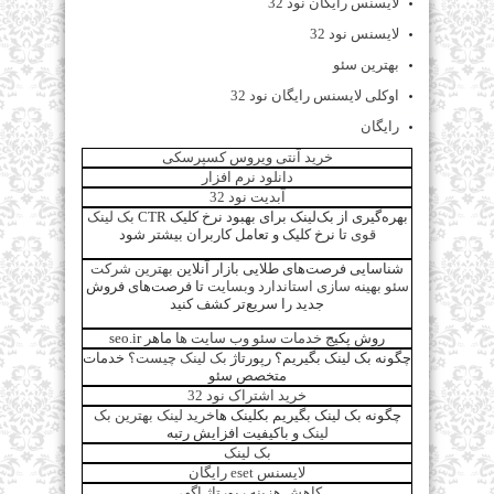
لایسنس رایگان نود 32
لایسنس نود 32
بهترین سئو
اوکلی لایسنس رایگان نود 32
رایگان
خرید آنتی ویروس کسپرسکی
دانلود نرم افزار
آبدیت نود 32
بهره‌گیری از بک‌لینک برای بهبود نرخ کلیک CTR
بک لینک
قوی
تا نرخ کلیک و تعامل کاربران بیشتر شود
شناسایی فرصت‌های طلایی بازار آنلاین
بهترین شرکت
سئو بهینه سازی استاندارد وبسایت
تا فرصت‌های فروش
جدید را سریع‌تر کشف کنید
روش پکیج
خدمات سئو وب سایت ها
ماهر seo.ir
چگونه بک لینک بگیریم؟ رپورتاژ
بک لینک چیست؟
خدمات
متخصص سئو
خرید اشتراک نود 32
چگونه بک لینک بگیریم بکلینک ها
خرید لینک بهترین بک
لینک
و باکیفیت افزایش رتبه
بک لینک
لایسنس eset رایگان
کاهش هزینه رپورتاژ اگهی