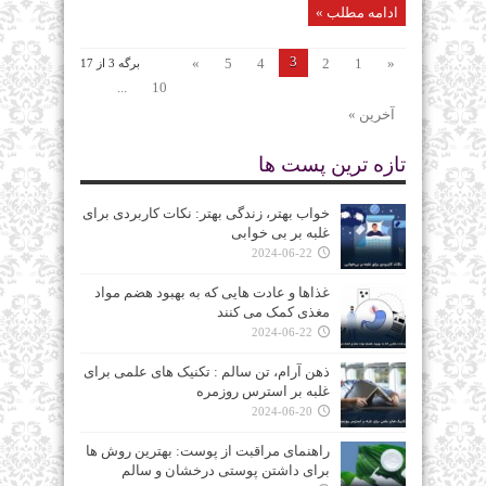
ادامه مطلب »
3
»
5
4
2
1
«
برگه 3 از 17
...
10
آخرین »
تازه ترین پست ها
خواب بهتر، زندگی بهتر: نکات کاربردی برای
غلبه بر بی‌ خوابی
2024-06-22
غذاها و عادت‌ هایی که به بهبود هضم مواد
مغذی کمک می‌ کنند
2024-06-22
ذهن آرام، تن سالم : تکنیک‌ های علمی برای
غلبه بر استرس روزمره
2024-06-20
راهنمای مراقبت از پوست: بهترین روش‌ ها
برای داشتن پوستی درخشان و سالم