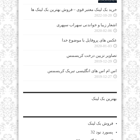
خرید بک لینک معتبر قوی – فروش بهترین بک لینک ها
2022-10-20
اشعار زیبا و خواندنی سهراب سپهری
2020-02-06
عکس های پروفایل با موضوع خدا
2020-01-03
تصاویر تزیین درخت کریسمس
2019-12-29
اس ام اس های انگلیسی تبریک کریسمس
2019-12-27
بهترین
بک لینک
فروش بک لینک
پسورد نود 32