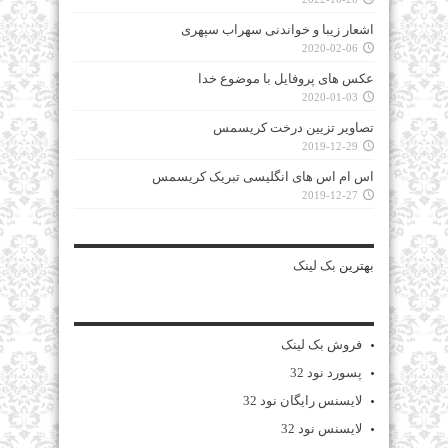
اشعار زیبا و خواندنی سهراب سپهری
2020-02-06
عکس های پروفایل با موضوع خدا
2020-01-03
تصاویر تزیین درخت کریسمس
2019-12-29
اس ام اس های انگلیسی تبریک کریسمس
2019-12-27
بهترین
بک لینک
فروش بک لینک
پسورد نود 32
لایسنس رایگان نود 32
لایسنس نود 32