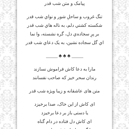
پیامک و متن شب قدر
تنگ غروب و ساحلِ شور و نواي شب قدر
شکسته کشتي دلم، به ناله هاي شب قدر
بر پرِ سجاده‌ي دل، گره نشسته، وا نما
اي گل سجاده نشين، به يک دعاي شب قدر
_____ ♣ ♣ ♣ _____
مارا به دعا کاش فراموش نسازند
رندان سحر خیز که صاحب نفسانند
متن های عاشقانه و زیبا ویژه شب قدر
ای کاش از این خاک، صدا برخیزد
یا دستی باز بر دعا برخیزد
ای کاش دل فتاده در دام گناه