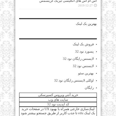
اس ام اس های انگلیسی تبریک کریسمس
2019-12-27
بهترین
بک لینک
فروش بک لینک
پسورد نود 32
لایسنس رایگان نود 32
لایسنس نود 32
بهترین سئو
اوکلی لایسنس رایگان نود 32
رایگان
خرید آنتی ویروس کسپرسکی
سایت های وب
کد اپدیت نود 32
لینک‌سازی خارجی همراه با بهبود UX در صفحات
خرید
بک لینک edu
تا جذب کاربر از طریق جستجو بیشتر شود