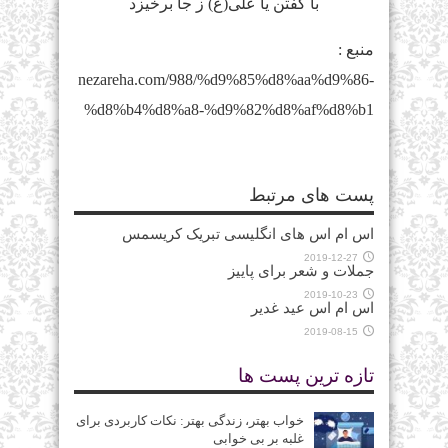
با گفتن یا علی(ع) ز جا برخیزد
منبع :
nezareha.com/988/%d9%85%d8%aa%d9%86-
%d8%b4%d8%a8-%d9%82%d8%af%d8%b1
پست های مرتبط
اس ام اس های انگلیسی تبریک کریسمس
2019-12-27
جملات و شعر برای پاییز
2019-10-23
اس ام اس عید غدیر
2019-08-15
تازه ترین پست ها
خواب بهتر، زندگی بهتر: نکات کاربردی برای
غلبه بر بی‌ خوابی