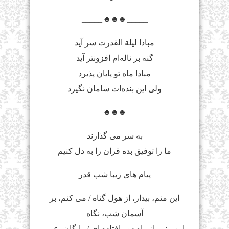
_____ ♣ ♣ ♣ _____
مبادا لیلة القدرت سر آید
گنه بر ناله‌ام افزونتر آید
مبادا ماه تو پایان پذیرد
ولی این بنده‌ات سامان نگیرد
_____ ♣ ♣ ♣ _____
به سر می گذارند
ما را توفیق بده قران را به دل کنیم
پیام های زیبا شب قدر
اين منم، بيدار، از هول گناه / مى کنم، بر
آسمان شب، نگاه
اين منم، از راه دور افتاده اى / رايگان، عمر