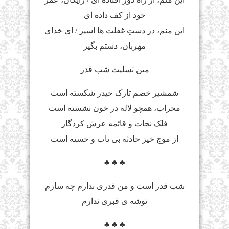
خود از کف داده اى
اين منم، در دستِ غفلت ها اسير / اى خداى
مهربان، دستم بگير
متن تسلیت شب قدر
شمشیر خصم تارک حیدر شکسته است
محراب، همچو لاله در خون نشسته است
فلک نجات و قائمه عرش کردگار
از موج خیز حادثه بى تاب و خسته است
_____ ♣ ♣ ♣ _____
شب قدر است و من قدری ندارم چه سازم
توشه ی قبری ندارم
_____ ♣ ♣ ♣ _____