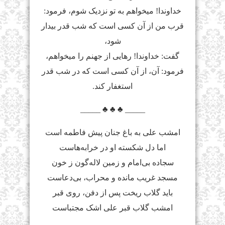
خداوندا! می‏خواهم به تو نزدیک شوم، فرمود:
قرب من از آن کسى است که شب قدر بیدار
شود،
گفت: خداوندا! رهایى از جهنم را می‏خواهم،
فرمود: آن، از آن کسى است که در شب قدر
استغفار کند.
_____ ♣ ♣ ♣ _____
ﺍﻣﺸﺐ ﻋﻠﯽ ﺑﻪ ﺑﺎﻍ ﺟﻨﺎﻥ ﭘﯿﺶ ﻓﺎﻃﻤﻪ ﺍﺳﺖ
ﺍﻣﺎ ﺩﻝ ﺷﮑﺴﺘﻪ ﺍﻭ ﺩﺭ ﺧﺮﺍﺑﻪ‌ﻫﺎﺳﺖ
ﺳﺠﺎﺩﻩ ﺑﯽ‌ﺍﻣﺎﻡ ﻭ ﺯﻣﯿﻦ‌ ﻻ‌ﻟﻪ‌ﮔﻮﻥ ﺯ ﺧﻮﻥ
ﻣﺴﺠﺪ ﻏﺮﯾﺐ ﻣﺎﻧﺪﻩ ﻭ ﻣﺤﺮﺍﺏ، ﺑﯽ‌ﺩﻋﺎﺳﺖ
ﺑﺎﯾﺪ ﮔﻼ‌ﺏ ﺭﯾﺨﺖ ﭘﺲ ﺍﺯ ﺩﻓﻦ، ﺭﻭﯼ ﻗﺒﺮ
ﺍﻣﺸﺐ ﮔﻼ‌ﺏ ﻗﺒﺮ ﻋﻠﯽ ﺍﺷﮏ ﻣﺠﺘﺒﺎﺳﺖ