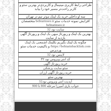
طراحی رابط کاربری مینیمال و کاربردی‌تر
بهترین سئو
و
کاربر راحت‌تر مسیر خود را بیابد
سه او داخلی
خرید بک لینک موثر
تیم در تهران
افزایش نمونه
خدمات سئو behtarinseo.ir
متخصصان
behtarinseo.ir
سایت نود 32
بهترین بک لینک و رپورتاژ
میهن بک لینک
و رپورتاژ آگهی
بازدید از سایت
چگونه بک لینک بگیریم بکلینک اش
معنی بک لینک
https://behtarinbacklink.com/
و باکیفیت خدمات سئو
وردپرس
لاینس نود 32
کد انتی ویروس نود ۳۲
خرید رپورتاژ آگهی
سئو سایت پزشکی
خرید رپورتاژ آگهی ارزان
بهترین سئو
آپدیت انتی ویروس نود32
جواب بازی آمیرزا مرحله 800 تا 900